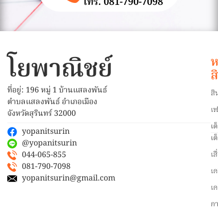
โทร. 081-790-7098
โยพาณิชย์
ห
ส
ที่อยู่: 196 หมู่ 1 บ้านแสลงพันธ์
สิ
ตำบลแสลงพันธ์ อำเภอเมือง
เฟ
จังหวัดสุรินทร์ 32000
เต
yopanitsurin
เต
@yopanitsurin
044-065-855
เส
081-790-7098
เค
yopanitsurin@gmail.com
เค
ก