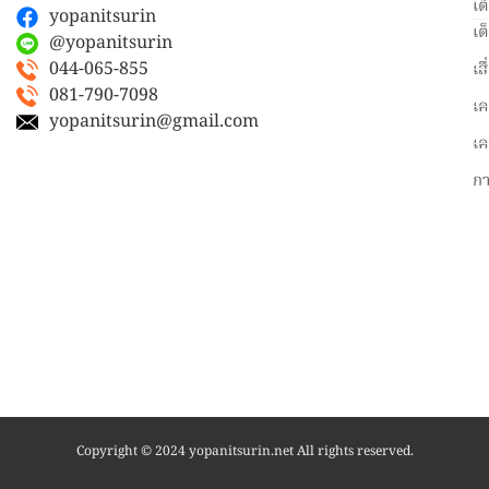
เต
yopanitsurin
เต
@yopanitsurin
044-065-855
เส
081-790-7098
เค
yopanitsurin@gmail.com
เค
ก
Copyright © 2024 yopanitsurin.net All rights reserved.