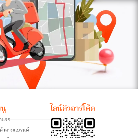
นู
ไลน์คิวอาร์โค้ด
้าแรก
นค้าตามแบรนด์