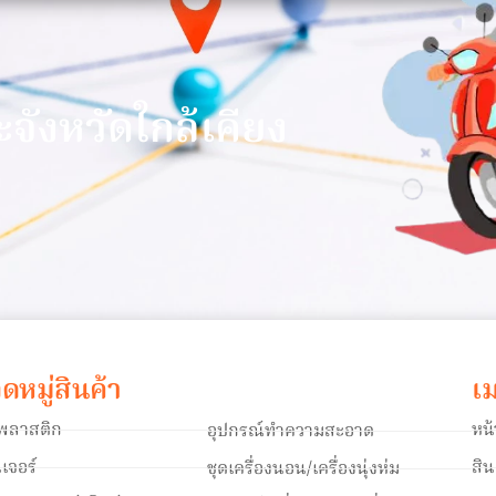
า
ะจังหวัดใกล้เคียง
ดหมู่สินค้า
เม
าพลาสติก
หน
อุปกรณ์ทำความสะอาด
ิเจอร์
สิ
ชุดเครื่องนอน/เครื่องนุ่งห่ม