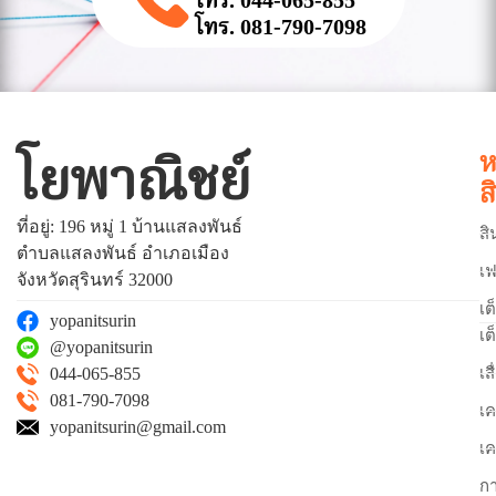
โทร. 044-065-855
โทร. 081-790-7098
ห
โยพาณิชย์
ส
ที่อยู่: 196 หมู่ 1 บ้านแสลงพันธ์
สิ
ตำบลแสลงพันธ์ อำเภอเมือง
เฟ
จังหวัดสุรินทร์ 32000
เต
yopanitsurin
เต
@yopanitsurin
044-065-855
เส
081-790-7098
เค
yopanitsurin@gmail.com
เค
ก