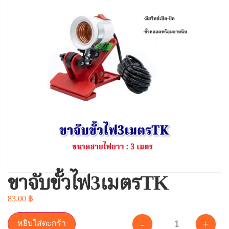
ขาจับขั้วไฟ3เมตรTK
83.00
฿
-
+
หยิบใส่ตะกร้า