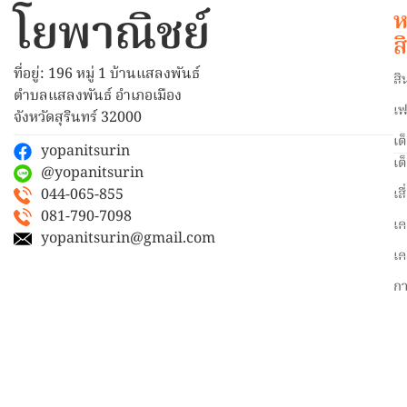
โยพาณิชย์
ห
ส
ที่อยู่: 196 หมู่ 1 บ้านแสลงพันธ์
สิ
ตำบลแสลงพันธ์ อำเภอเมือง
เฟ
จังหวัดสุรินทร์ 32000
เต
yopanitsurin
เต
@yopanitsurin
044-065-855
เส
081-790-7098
เค
yopanitsurin@gmail.com
เค
ก