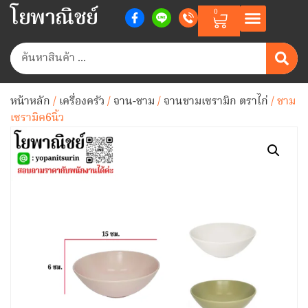
โยพาณิชย์
0
หน้าหลัก
/
เครื่องครัว
/
จาน-ชาม
/
จานชามเซรามิก ตราไก่
/ ชาม
เซรามิค6นิ้ว