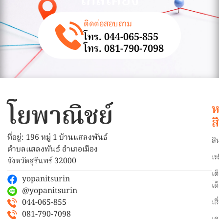
ใกล้เคียง
ติดต่อสอบถาม
โทร. 044-065-855
โทร. 081-790-7098
โยพาณิชย์
ห
ส
ที่อยู่: 196 หมู่ 1 บ้านแสลงพันธ์
สิ
ตำบลแสลงพันธ์ อำเภอเมือง
เฟ
จังหวัดสุรินทร์ 32000
เต
yopanitsurin
เต
@yopanitsurin
044-065-855
เส
081-790-7098