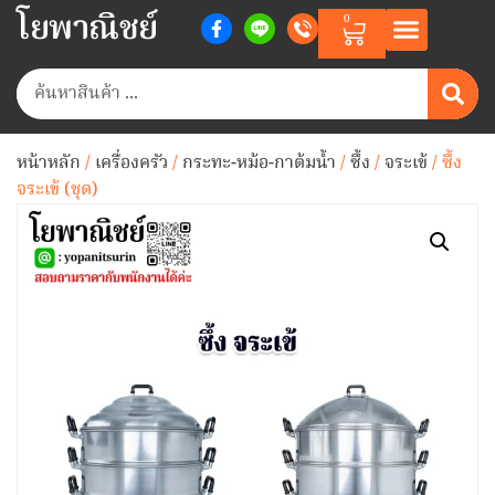
โยพาณิชย์
0
หน้าหลัก
/
เครื่องครัว
/
กระทะ-หม้อ-กาต้มน้ำ
/
ซึ้ง
/
จระเข้
/ ซึ้ง
จระเข้ (ชุด)