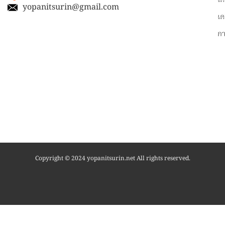
เค
yopanitsurin@gmail.com
เค
ก
Copyright © 2024 yopanitsurin.net All rights reserved.