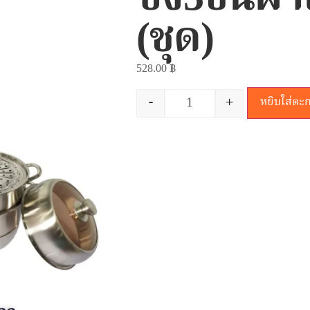
(ชุด)
528.00
฿
-
+
หยิบใส่ตะก