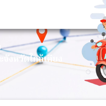
า
ะจังหวัดใกล้เคียง