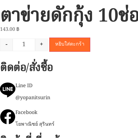
ตาข่ายดักกุ้ง 10ช่
143.00
฿
-
+
หยิบใส่ตะกร้า
ติดต่อ/สั่งซื้อ
Line ID
@yopanitsurin
Facebook
โยพาณิชย์ สุรินทร์