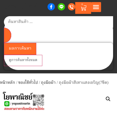
โยพาณิชย์
0
หน้าแรก
สินค้าตามแบรนด์
สินค้าทั้งหมด
วิธีการสั่งซื้อสินค้า
เกี่ยวกับเรา
ติดต่อเรา
Member Points
ผลการค้นหา
ดูการค้นหาทั้งหมด
หน้าหลัก
/
ของใช้ทั่วไป
/
ถุงมือผ้า
/ ถุงมือผ้าสีเทาแสงเจริญ(7ขีด)