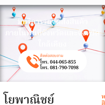
มีบริการรถจัดส่งสินค้า
ภายในพื้นที่จังหวัดและจังหวัด
ใกล้เคียง
ติดต่อสอบถาม
โทร. 044-065-855
โทร. 081-790-7098
โยพาณิชย์
ห
ส