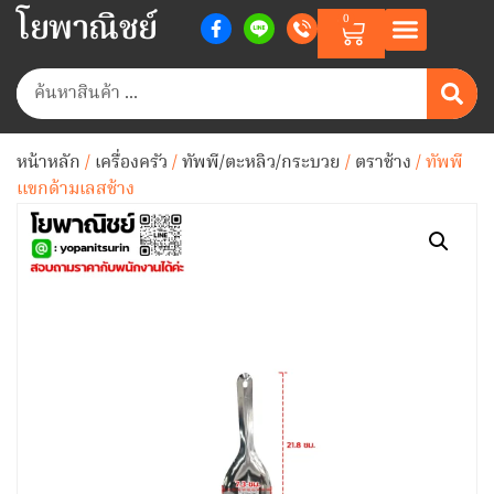
โยพาณิชย์
0
สินค้าตามแบรนด์
สินค้าทั้งหมด
วิธีการสั่งซื้อสินค้า
เกี่ยวกับเรา
Member Points
หน้าหลัก
/
เครื่องครัว
/
ทัพพี/ตะหลิว/กระบวย
/
ตราช้าง
/ ทัพพี
แขกด้ามเลสช้าง