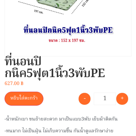
ที่นอนปิ
กนิค5ฟุต1นิ้ว3พับPE
627.00
฿
-
+
หยิบใส่ตะกร้า
-น้ำหนักเบา ขนย้ายสะดวก มาเป็นแบบ3พับ เย็บผ้าติดกัน
-ทนมาก ไม่เป็นฝุ่น ไม่เก็บความชื้น กันน้ำดูแลรักษาง่าย