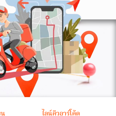
นู
ไลน์คิวอาร์โค้ด