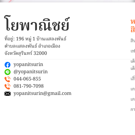
โยพาณิชย์
ห
ส
ที่อยู่: 196 หมู่ 1 บ้านแสลงพันธ์
สิ
ตำบลแสลงพันธ์ อำเภอเมือง
เฟ
จังหวัดสุรินทร์ 32000
เต
yopanitsurin
เต
@yopanitsurin
044-065-855
เส
081-790-7098
เค
yopanitsurin@gmail.com
เค
ก