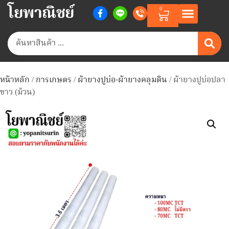
โยพาณิชย์
0
หน้าแรก
สินค้าตามแบรนด์
สินค้าทั้งหมด
วิธีการสั่งซื้อสินค้า
เกี่ยวกับเรา
ติดต่อเรา
Member Points
หน้าหลัก
/
การเกษตร
/
ผ้ายางปูบ่อ-ผ้ายางคลุมดิน
/ ผ้ายางปูบ่อปลา
ขาว (ม้วน)