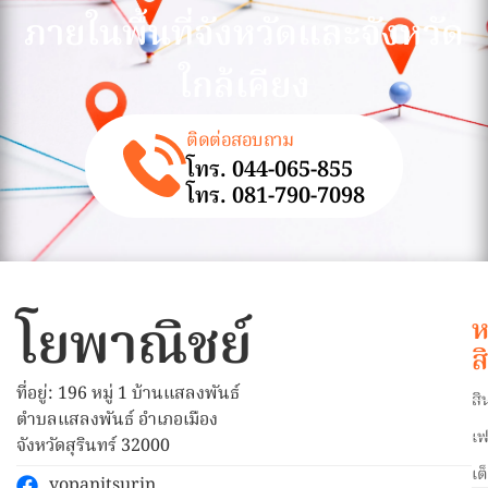
ภายในพื้นที่จังหวัดและจังหวัด
ใกล้เคียง
ติดต่อสอบถาม
โทร. 044-065-855
โทร. 081-790-7098
โยพาณิชย์
ห
ส
ที่อยู่: 196 หมู่ 1 บ้านแสลงพันธ์
สิ
ตำบลแสลงพันธ์ อำเภอเมือง
เฟ
จังหวัดสุรินทร์ 32000
เต
yopanitsurin