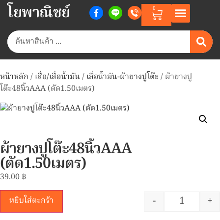
โยพาณิชย์
0
สินค้าตามแบรนด์
สินค้าทั้งหมด
วิธีการสั่งซื้อสินค้า
เกี่ยวกับเรา
Member Points
หน้าหลัก
/
เสื่อ/เสื่อน้ำมัน
/
เสื่อน้ำมัน-ผ้ายางปูโต๊ะ
/ ผ้ายางปู
โต๊ะ48นิ้วAAA (ตัด1.50เมตร)
ผ้ายางปูโต๊ะ48นิ้วAAA
(ตัด1.50เมตร)
39.00
฿
-
+
หยิบใส่ตะกร้า