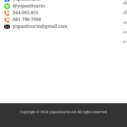
เต
@yopanitsurin
044-065-855
เส
081-790-7098
เค
yopanitsurin@gmail.com
เค
ก
Copyright © 2024 yopanitsurin.net All rights reserved.