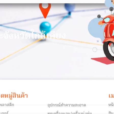
า
ะจังหวัดใกล้เคียง
ดหมู่สินค้า
เม
าพลาสติก
หน
อุปกรณ์ทำความสะอาด
ิเจอร์
สิ
ชุดเครื่องนอน/เครื่องนุ่งห่ม