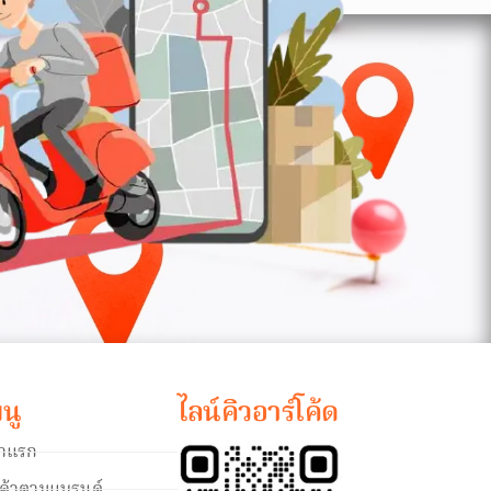
นู
ไลน์คิวอาร์โค้ด
้าแรก
นค้าตามแบรนด์