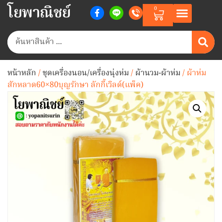
โยพาณิชย์
0
หน้าหลัก
/
ชุดเครื่องนอน/เครื่องนุ่งห่ม
/
ผ้านวม-ผ้าห่ม
/ ผ้าห่ม
สักหลาด60×80บุญรักษา ลักกี้เวิลด์(แพ็ค)