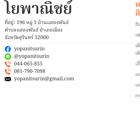
โยพาณิชย์
ห
ส
ที่อยู่: 196 หมู่ 1 บ้านแสลงพันธ์
สิ
ตำบลแสลงพันธ์ อำเภอเมือง
เฟ
จังหวัดสุรินทร์ 32000
เต
yopanitsurin
เต
@yopanitsurin
044-065-855
เส
081-790-7098
เค
yopanitsurin@gmail.com
เค
ก