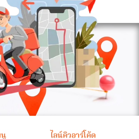
นู
ไลน์คิวอาร์โค้ด