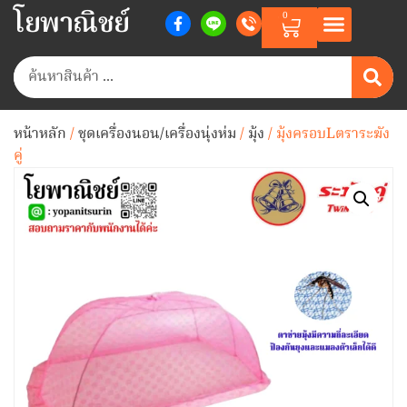
โยพาณิชย์
0
หน้าหลัก
/
ชุดเครื่องนอน/เครื่องนุ่งห่ม
/
มุ้ง
/ มุ้งครอบLตราระฆัง
คู่