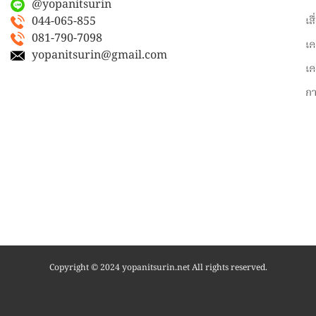
@yopanitsurin
044-065-855
เส
081-790-7098
เค
yopanitsurin@gmail.com
เค
ก
Copyright © 2024 yopanitsurin.net All rights reserved.