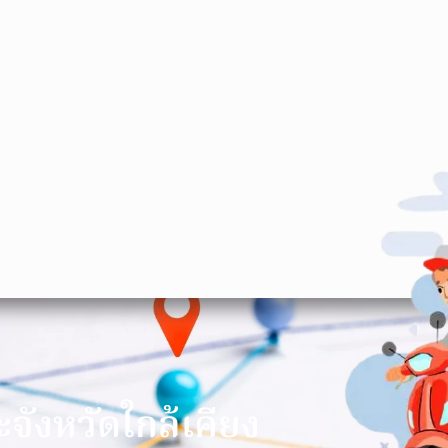
า
ะจังหวัดใกล้เคียง