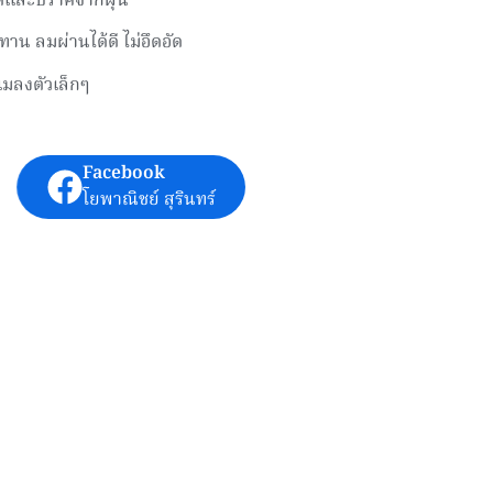
าดและปราศจากฝุ่น
ทาน ลมผ่านได้ดี ไม่อึดอัด
มลงตัวเล็กๆ
Facebook
โยพาณิชย์ สุรินทร์