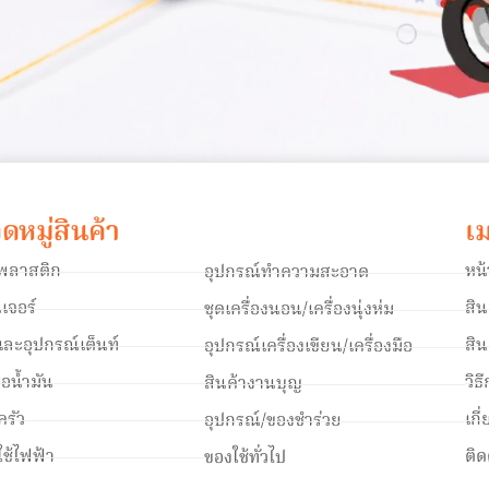
ดหมู่สินค้า
เม
าพลาสติก
หน
อุปกรณ์ทำความสะอาด
ิเจอร์
สิ
ชุดเครื่องนอน/เครื่องนุ่งห่ม
และอุปกรณ์เต็นท์
สิน
อุปกรณ์เครื่องเขียน/เครื่องมือ
สื่อน้ำมัน
วิธ
สินค้างานบุญ
ครัว
เกี
อุปกรณ์/ของชำร่วย
งใช้ไฟฟ้า
ติด
ของใช้ทั่วไป