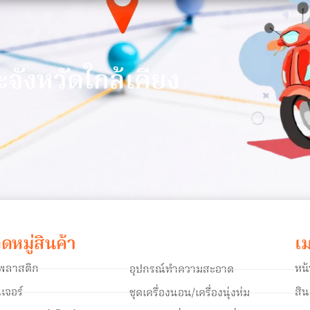
า
ะจังหวัดใกล้เคียง
ดหมู่สินค้า
เม
าพลาสติก
หน
อุปกรณ์ทำความสะอาด
ิเจอร์
สิ
ชุดเครื่องนอน/เครื่องนุ่งห่ม