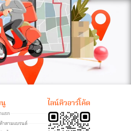
นู
ไลน์คิวอาร์โค้ด
้าแรก
นค้าตามแบรนด์