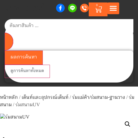
โยพาณิชย์
0
หน้าแรก
สินค้าตามแบรนด์
สินค้าทั้งหมด
วิธีการสั่งซื้อสินค้า
เกี่ยวกับเรา
ติดต่อเรา
Member Points
ผลการค้นหา
ดูการค้นหาทั้งหมด
หน้าหลัก
/
เต็นท์และอุปกรณ์เต็นท์
/
ร่มแม่ค้า/ร่มสนาม-ฐานวาง
/
ร่ม
สนาม
/ ร่มสนามUV