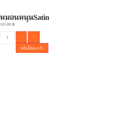
หมอนหนุนSatin
165.00
฿
-
+
หยิบใส่ตะกร้า
-ผลิตจากใยสังเคราะห์คุณภาพสูงที่ให้ความนุ่มสบายและมีอายุการใช้
งานยาวนาน
-ช่วยรองรับศีรษะได้ดี ไม่ยุบตัวง่าย เหมาะกับผู้ใหญ่ที่ต้องการพักผ่อน
อย่างเต็มที่
-วัสดุซาตินและการออกแบบช่วยระบายอากาศได้ดี ลดความอับชื้น
และเพิ่มสุขอนามัยในการนอนหลับ