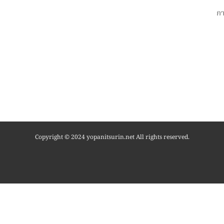
ก
Copyright © 2024 yopanitsurin.net All rights reserved.