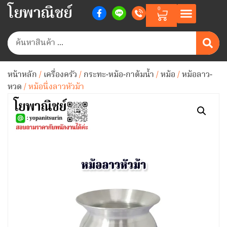
โยพาณิชย์
0
หน้าหลัก
/
เครื่องครัว
/
กระทะ-หม้อ-กาต้มน้ำ
/
หม้อ
/
หม้อลาว-
หวด
/ หม้อนึ่งลาวหัวม้า