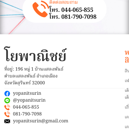
ติดต่อสอบถาม
โทร. 044-065-855
โทร. 081-790-7098
โยพาณิชย์
ห
ส
ที่อยู่: 196 หมู่ 1 บ้านแสลงพันธ์
สิ
ตำบลแสลงพันธ์ อำเภอเมือง
เฟ
จังหวัดสุรินทร์ 32000
เต
yopanitsurin
เต
@yopanitsurin
044-065-855
เส
081-790-7098
เค
yopanitsurin@gmail.com
เค