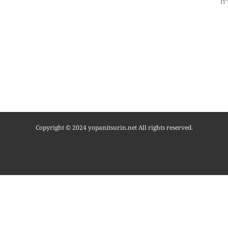
ก
Copyright © 2024 yopanitsurin.net All rights reserved.