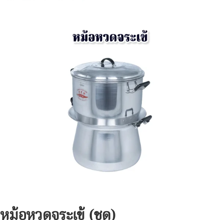
หม้อหวดจระเข้ (ชุด)