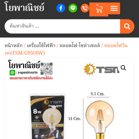
โยพาณิชย์
0
หน้าหลัก
/
เครื่องใช้ไฟฟ้า
/
หลอดไฟ-โซล่าเซลล์
/ หลอดไฟวิน
เทจTSM-G95(8W)