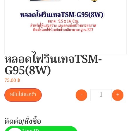
หลอดไฟวินเทจTSM-
G95(8W)
75.00
฿
-
+
หยิบใส่ตะกร้า
ติดต่อ/สั่งซื้อ