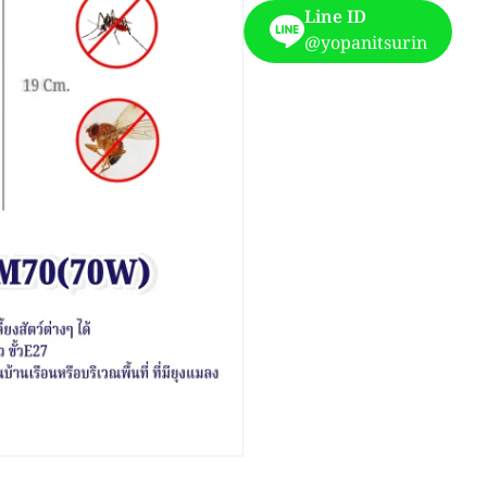
Line ID
@yopanitsurin