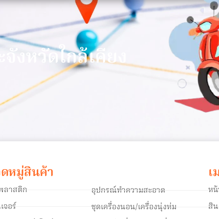
า
ะจังหวัดใกล้เคียง
ดหมู่สินค้า
เม
าพลาสติก
หน
อุปกรณ์ทำความสะอาด
ิเจอร์
สิ
ชุดเครื่องนอน/เครื่องนุ่งห่ม