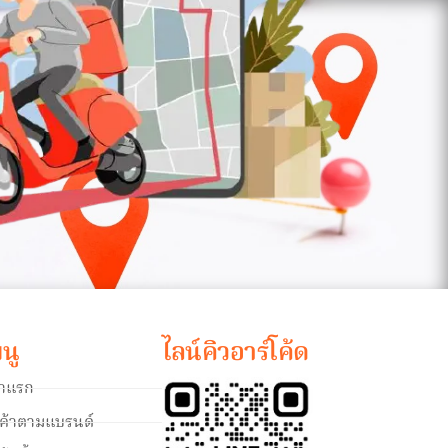
นู
ไลน์คิวอาร์โค้ด
้าแรก
นค้าตามแบรนด์