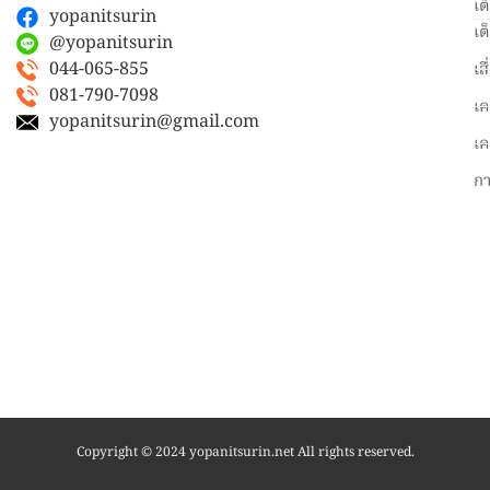
เต
yopanitsurin
เต
@yopanitsurin
044-065-855
เส
081-790-7098
เค
yopanitsurin@gmail.com
เค
ก
Copyright © 2024 yopanitsurin.net All rights reserved.