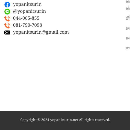
เต
yopanitsurin
เต
@yopanitsurin
044-065-855
เส
081-790-7098
เค
yopanitsurin@gmail.com
เค
ก
Copyright © 2024 yopanitsurin.net All rights reserved.