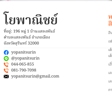
โยพาณิชย์
ห
ส
ที่อยู่: 196 หมู่ 1 บ้านแสลงพันธ์
สิ
ตำบลแสลงพันธ์ อำเภอเมือง
เฟ
จังหวัดสุรินทร์ 32000
เต
yopanitsurin
เต
@yopanitsurin
044-065-855
เส
081-790-7098
เค
yopanitsurin@gmail.com
เค
ก