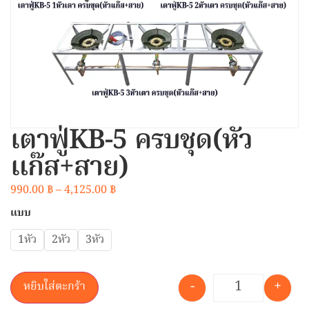
เตาฟู่KB-5 ครบชุด(หัว
แก๊ส+สาย)
990.00
฿
–
4,125.00
฿
แบบ
1หัว
2หัว
3หัว
-
+
หยิบใส่ตะกร้า