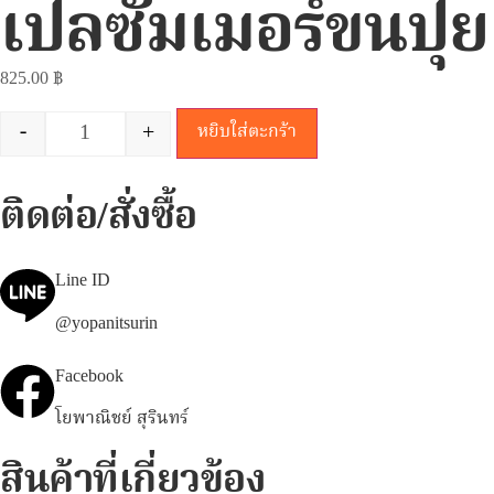
เปลซัมเมอร์ขนปุย
825.00
฿
-
+
หยิบใส่ตะกร้า
ติดต่อ/สั่งซื้อ
Line ID
@yopanitsurin
Facebook
โยพาณิชย์ สุรินทร์
สินค้าที่เกี่ยวข้อง