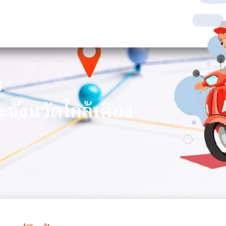
า
ะจังหวัดใกล้เคียง