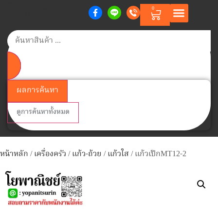
โยพาณิชย์
0
หน้าแรก
สินค้าตามแบรนด์
สินค้าทั้งหมด
วิธีการสั่งซื้อสินค้า
เกี่ยวกับเรา
ติดต่อเรา
Member Points
ผลการค้นหา
ดูการค้นหาทั้งหมด
หน้าหลัก
/
เครื่องครัว
/
แก้ว-ถ้วย
/
แก้วใส
/ แก้วเป๊กMT12-2