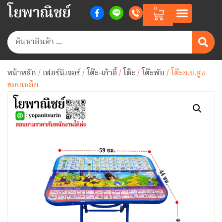
โยพาณิชย์
0
หน้าหลัก
/
เฟอร์นิเจอร์
/
โต๊ะ-เก้าอี้
/
โต๊ะ
/
โต๊ะพับ
/ โต๊ะก.ข.สูง
ขอบเหล็ก