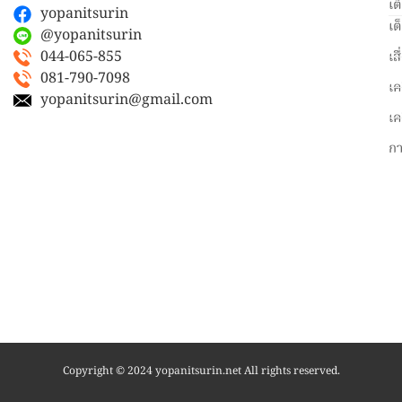
เต
yopanitsurin
เต
@yopanitsurin
044-065-855
เส
081-790-7098
เค
yopanitsurin@gmail.com
เค
ก
Copyright © 2024 yopanitsurin.net All rights reserved.