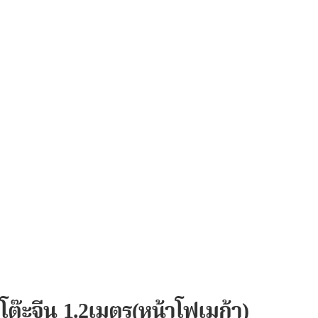
โต๊ะจีน 1.2เมตร(หน้าโฟเมก้า)