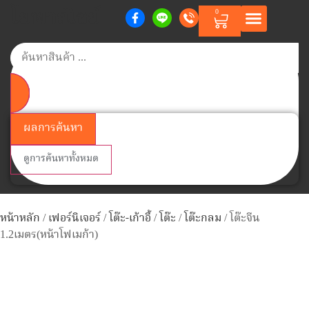
โยพาณิชย์
0
หน้าแรก
สินค้าตามแบรนด์
สินค้าทั้งหมด
วิธีการสั่งซื้อสินค้า
เกี่ยวกับเรา
ติดต่อเรา
Member Points
ผลการค้นหา
ดูการค้นหาทั้งหมด
หน้าหลัก
/
เฟอร์นิเจอร์
/
โต๊ะ-เก้าอี้
/
โต๊ะ
/
โต๊ะกลม
/ โต๊ะจีน
1.2เมตร(หน้าโฟเมก้า)